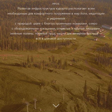
леса.
Развитая инфраструктура курорта располагает всем
необходимым для комфортного погружения в мир йоги, медитации
и уединения
с природой: шале с благоустроенными номерами, озеро
с оборудованными локациями, открытые и крытые площадки,
зелёные поляны, таёжный пруд, место для вечерних костров —
всё в шаговой доступности.